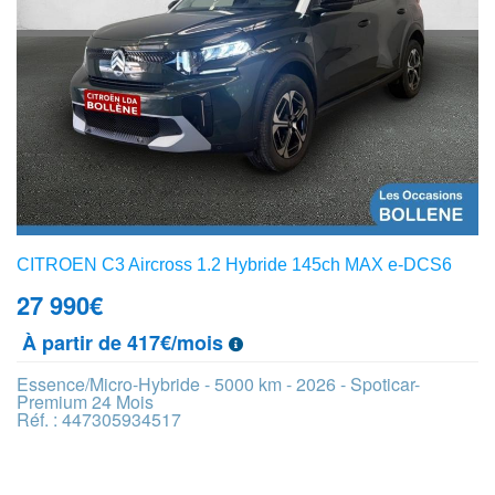
CITROEN C3 Aircross 1.2 Hybride 145ch MAX e-DCS6
27 990
€
À partir de 417€/mois
Essence/Micro-Hybride - 5000 km - 2026 - Spoticar-
Premium 24 Mois
Réf. : 447305934517