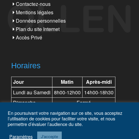
Contactez-nous
Mentions légales
Données personnelles
Plan du site Internet
Accès Privé
Horaires
Jour
Matin
Après-midi
Lundi au Samedi
8h00-12h00
14h00-18h30
Dimanche
Fermé
En poursuivant votre navigation sur ce site, vous acceptez
l’utilisation de cookies pour faciliter votre visite, et nous
permettre d’évaluer l’audience du site.
Paramètres
J'accepte
© Copyright 2022
GGP Peugeot Bollène, LDA Citroën Bollène, VSP