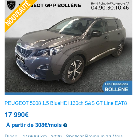
PEUGEOT 5008 1.5 BlueHDi 130ch S&S GT Line EAT8
17 990
€
À partir de 308€/mois
Diesel - 110669 km - 2020 - Spoticar-Premium 12 Mois