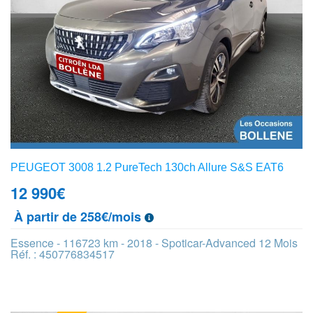
PEUGEOT 3008 1.2 PureTech 130ch Allure S&S EAT6
12 990
€
À partir de 258€/mois
Essence - 116723 km - 2018 - Spoticar-Advanced 12 Mois
Réf. : 450776834517