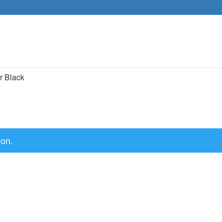
Recher
de
produit
r Black
ion.