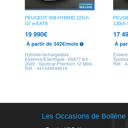
PEUGEOT 508 HYBRID 225ch
PEUGEO
GT e-EAT8
130ch 
19 990
€
17 4
À partir de 342€/mois
À par
Hybride rechargeable :
Essenc
Essence/Electrique - 65877 km -
Spotic
2020 - Spoticar-Premium 12 Mois
Réf. :
Réf. : 441449544518
Les Occasions de Bollène