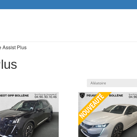
Recher
de
produit
e Assist Plus
lus