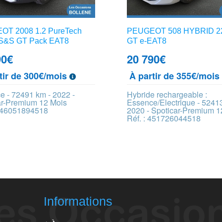
T 2008 1.2 PureTech
PEUGEOT 508 HYBRID 2
S&S GT Pack EAT8
GT e-EAT8
90
€
20 790
€
tir de 300€/mois
À partir de 355€/moi
e - 72491 km - 2022 -
Hybride rechargeable :
ar-Premium 12 Mois
Essence/Electrique - 5241
 446051894518
2020 - Spoticar-Premium 1
Réf. : 451726044518
Informations