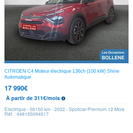
CITROEN C4 Moteur électrique 136ch (100 kW) Shine
Automatique
17 990
€
À partir de 311€/mois
Electrique - 58150 km - 2022 - Spoticar-Premium 12 Mois
Réf. : 448155094517