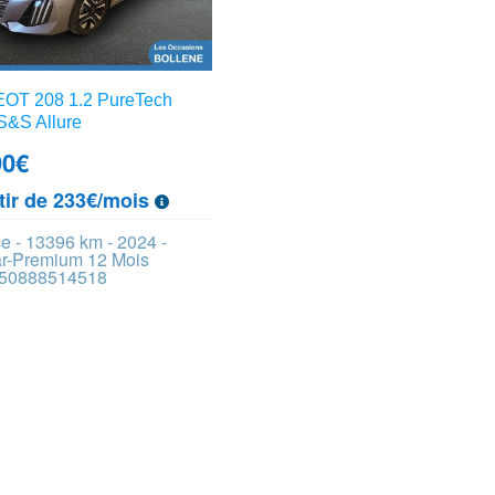
T 208 1.2 PureTech
S&S Allure
90
€
tir de 233€/mois
e - 13396 km - 2024 -
ar-Premium 12 Mois
 450888514518