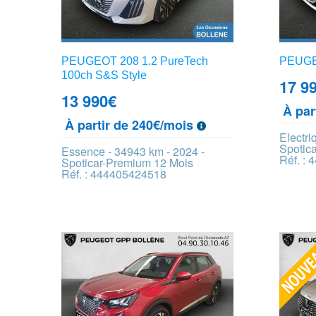
PEUGEOT 208 1.2 PureTech
PEUGEO
100ch S&S Style
17 9
13 990
€
À par
À partir de 240€/mois
Electri
Spotic
Essence - 34943 km - 2024 -
Réf. :
Spoticar-Premium 12 Mois
Réf. : 444405424518