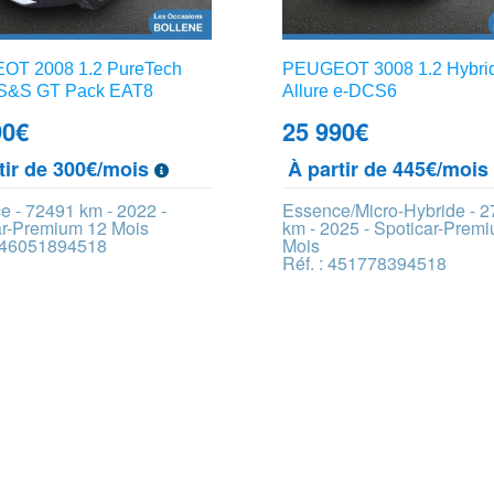
T 2008 1.2 PureTech
PEUGEOT 3008 1.2 Hybri
S&S GT Pack EAT8
Allure e-DCS6
90
€
25 990
€
tir de 300€/mois
À partir de 445€/moi
e - 72491 km - 2022 -
Essence/Micro-Hybride - 
ar-Premium 12 Mois
km - 2025 - Spoticar-Prem
 446051894518
Mois
Réf. : 451778394518