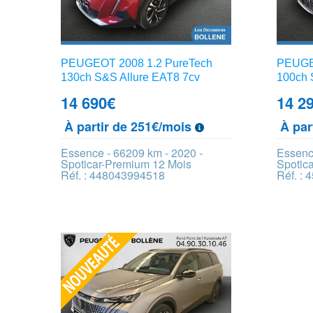
PEUGEOT 2008 1.2 PureTech
PEUGEO
130ch S&S Allure EAT8 7cv
100ch 
14 690
€
14 2
À partir de 251€/mois
À par
Essence - 66209 km - 2020 -
Essenc
Spoticar-Premium 12 Mois
Spotic
Réf. : 448043994518
Réf. :