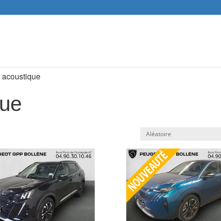
Recher
de
produit
e acoustique
que