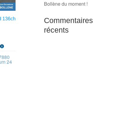
Bollène du moment !
Commentaires
d 136ch
récents
s
27880
ium 24