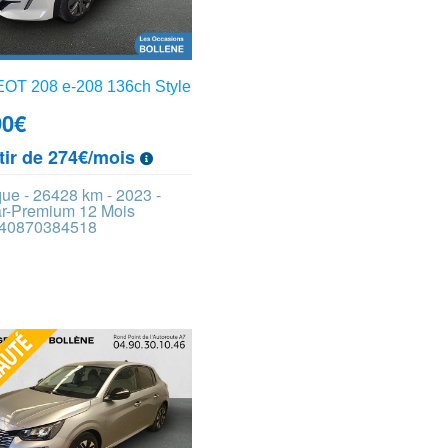
T 208 e-208 136ch Style
90
€
tir de 274€/mois
que - 26428 km - 2023 -
ar-Premium 12 Mois
 440870384518