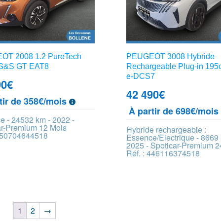
T 2008 1.2 PureTech
PEUGEOT 3008 Hybride
 S&S GT EAT8
Rechargeable Plug-in 195
e-DCS7
90
€
42 490
€
tir de 358€/mois
À partir de 698€/moi
e - 24532 km - 2022 -
ar-Premium 12 Mois
Hybride rechargeable :
 450704644518
Essence/Electrique - 8669 
2025 - Spoticar-Premium 2
Réf. : 446116374518
1
2
→