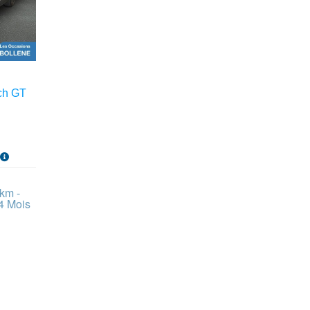
ch GT
s
km -
4 Mois