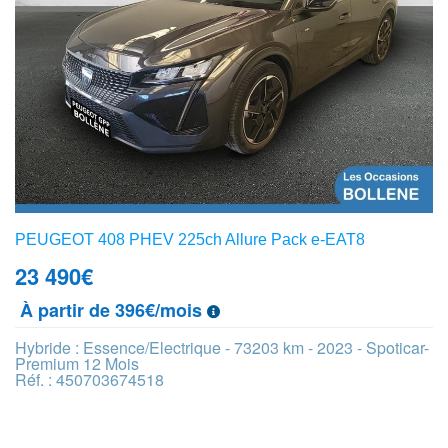
PEUGEOT 408 PHEV 225ch Allure Pack e-EAT8
23 490
€
À partir de 396€/mois
Hybride : Essence/Electrique - 73203 km - 2023 - Spoticar-
Premium 12 Mois
Réf. : 450703674518