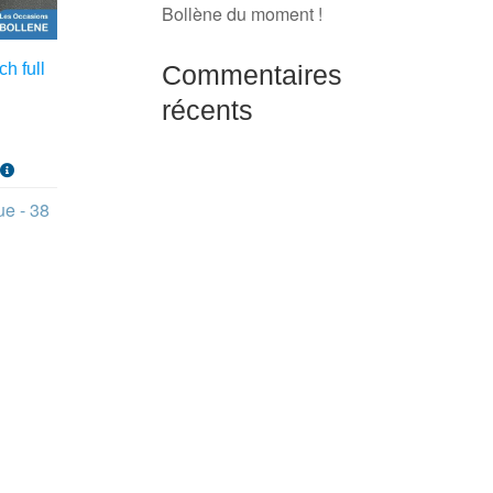
Bollène du moment !
Commentaires
h full
récents
s
ue - 38