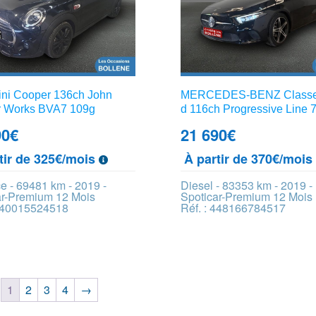
ini Cooper 136ch John
MERCEDES-BENZ Classe
 Works BVA7 109g
d 116ch Progressive Line
90
€
21 690
€
tir de 325€/mois
À partir de 370€/moi
e - 69481 km - 2019 -
Diesel - 83353 km - 2019 -
ar-Premium 12 Mois
Spoticar-Premium 12 Mois
 440015524518
Réf. : 448166784517
1
2
3
4
→