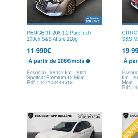
PEUGEOT 208 1.2 PureTech
CITROE
100ch S&S Allure 118g
S&S MA
11 990
€
19 9
À partir de 206€/mois
À par
Essence - 89447 km - 2021 -
Essenc
Spoticar-Premium 12 Mois
km - 20
Réf. : 447103444518
Mois
Réf. :