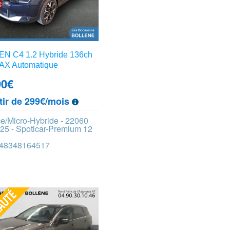
N C4 1.2 Hybride 136ch
X Automatique
90
€
tir de 299€/mois
e/Micro-Hybride - 22060
25 - Spoticar-Premium 12
 448348164517