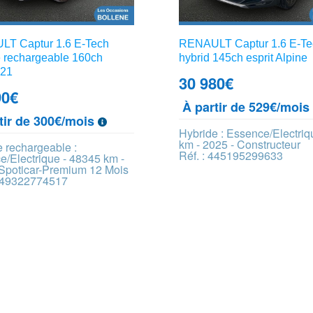
T Captur 1.6 E-Tech
RENAULT Captur 1.6 E-Tec
e rechargeable 160ch
hybrid 145ch esprit Alpine
-21
30 980
€
90
€
À partir de 529€/moi
tir de 300€/mois
Hybride : Essence/Electriq
km - 2025 - Constructeur
 rechargeable :
Réf. : 445195299633
/Electrique - 48345 km -
 Spoticar-Premium 12 Mois
 449322774517