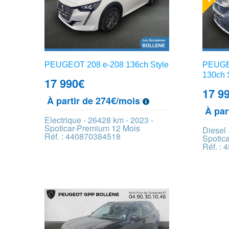
PEUGEOT 208 e-208 136ch Style
PEUGE
130ch 
17 990
€
17 9
À partir de 274€/mois
À par
Electrique - 26428 km - 2023 -
Spoticar-Premium 12 Mois
Diesel 
Réf. : 440870384518
Spotic
Réf. :