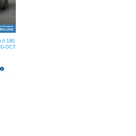
 A 180
 7G-DCT
s