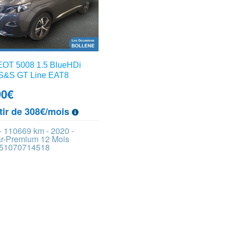
OT 5008 1.5 BlueHDi
S&S GT Line EAT8
90
€
tir de 308€/mois
- 110669 km - 2020 -
ar-Premium 12 Mois
 451070714518