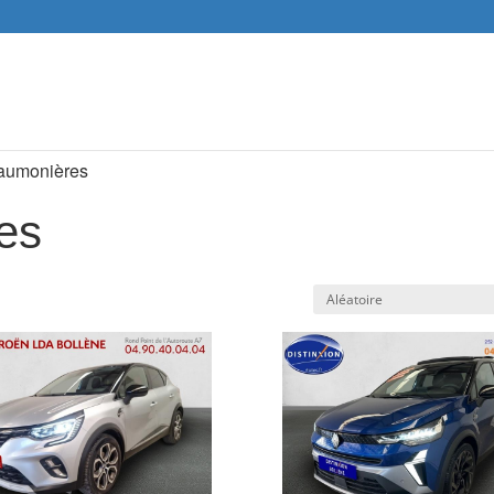
Recher
de
produit
'aumonières
es