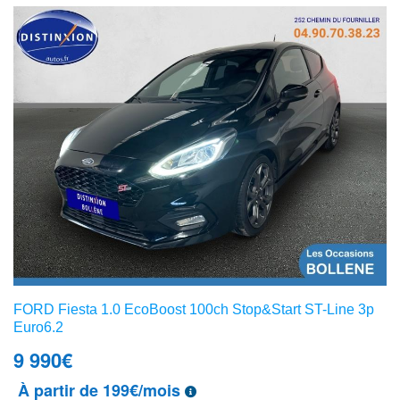
FORD Fiesta 1.0 EcoBoost 100ch Stop&Start ST-Line 3p
Euro6.2
9 990
€
À partir de 199€/mois