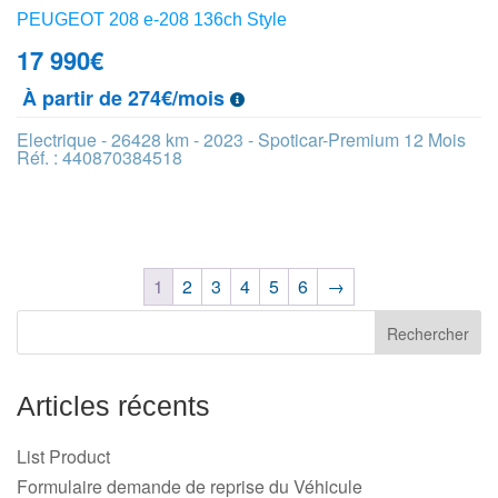
PEUGEOT 208 e-208 136ch Style
17 990
€
À partir de 274€/mois
Electrique - 26428 km - 2023 - Spoticar-Premium 12 Mois
Réf. : 440870384518
1
2
3
4
5
6
→
Articles récents
List Product
Formulaire demande de reprise du Véhicule