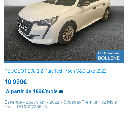
PEUGEOT 208 1.2 PureTech 75ch S&S Like 2022
10 990
€
À partir de 189€/mois
Essence - 25979 km - 2022 - Spoticar-Premium 12 Mois
Réf. : 451089734518