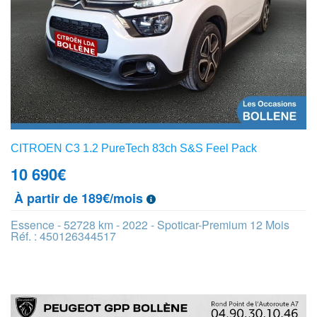
CITROEN C3 1.2 PureTech 83ch S&S Feel Pack
10 690
€
À partir de 189€/mois
Essence - 52728 km - 2022 - Spoticar-Premium 12 Mois
Réf. : 450126344517