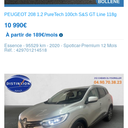
PEUGEOT 208 1.2 PureTech 100ch S&S GT Line 118g
10 990
€
À partir de 189€/mois
Essence - 95529 km - 2020 - Spoticar-Premium 12 Mois
Réf. : 429701214518