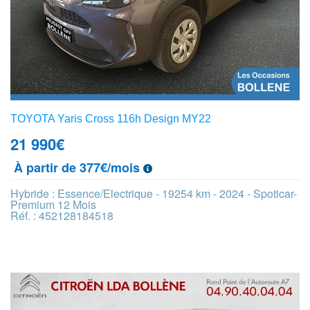
TOYOTA Yaris Cross 116h Design MY22
21 990
€
À partir de 377€/mois
Hybride : Essence/Electrique - 19254 km - 2024 - Spoticar-
Premium 12 Mois
Réf. : 452128184518