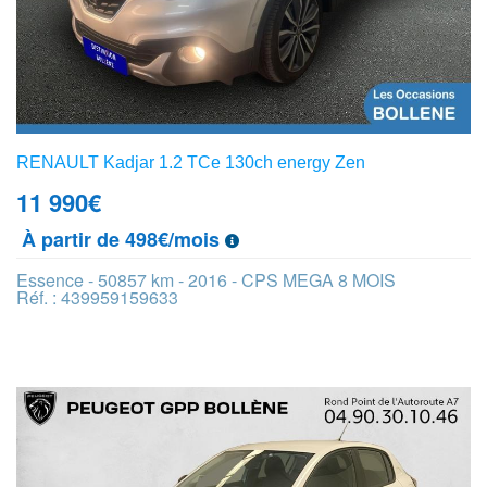
RENAULT Kadjar 1.2 TCe 130ch energy Zen
11 990
€
À partir de 498€/mois
Essence - 50857 km - 2016 - CPS MEGA 8 MOIS
Réf. : 439959159633