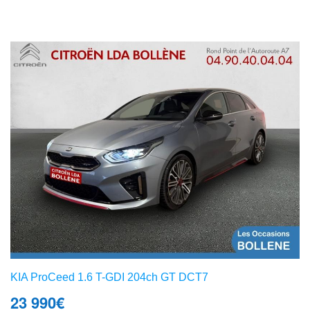
KIA ProCeed 1.6 T-GDI 204ch GT DCT7
23 990
€