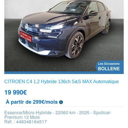
CITROEN C4 1.2 Hybride 136ch S&S MAX Automatique
19 990
€
À partir de 299€/mois
Essence/Micro-Hybride - 22060 km - 2025 - Spoticar-
Premium 12 Mois
Réf. : 448348164517