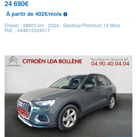
24 690
€
À partir de 402€/mois
Diesel - 38603 km - 2024 - Spoticar-Premium 12 Mois
Réf. : 444813324517