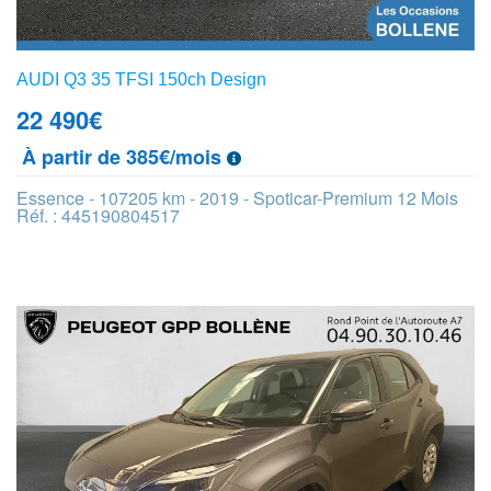
AUDI Q3 35 TFSI 150ch Design
22 490
€
À partir de 385€/mois
Essence - 107205 km - 2019 - Spoticar-Premium 12 Mois
Réf. : 445190804517