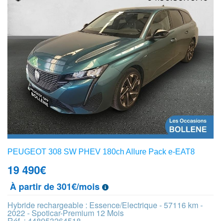
PEUGEOT 308 SW PHEV 180ch Allure Pack e-EAT8
19 490
€
À partir de 301€/mois
Hybride rechargeable : Essence/Electrique - 57116 km -
2022 - Spoticar-Premium 12 Mois
Réf. : 448953264518