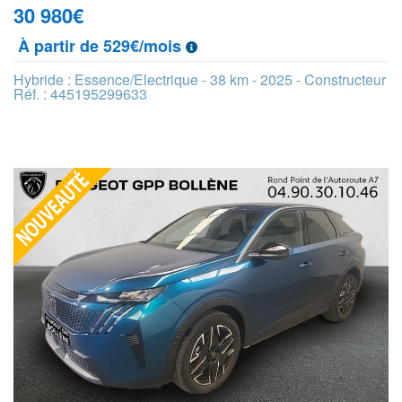
30 980
€
À partir de 529€/mois
Hybride : Essence/Electrique - 38 km - 2025 - Constructeur
Réf. : 445195299633