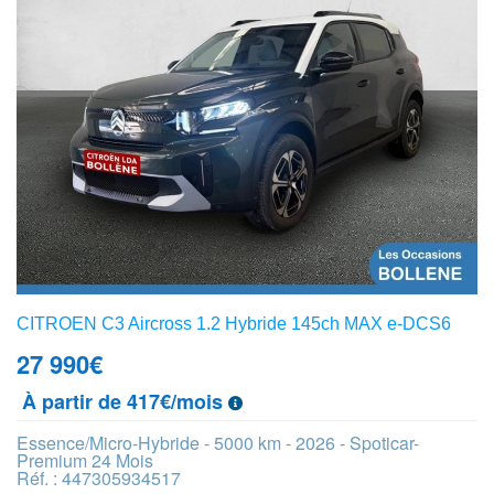
CITROEN C3 Aircross 1.2 Hybride 145ch MAX e-DCS6
27 990
€
À partir de 417€/mois
Essence/Micro-Hybride - 5000 km - 2026 - Spoticar-
Premium 24 Mois
Réf. : 447305934517