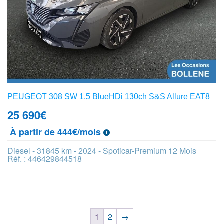
PEUGEOT 308 SW 1.5 BlueHDi 130ch S&S Allure EAT8
25 690
€
À partir de 444€/mois
Diesel - 31845 km - 2024 - Spoticar-Premium 12 Mois
Réf. : 446429844518
1
2
→