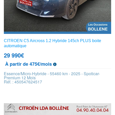
CITROEN C5 Aircross 1.2 Hybride 145ch PLUS boite
automatique
29 990
€
À partir de 475€/mois
Essence/Micro-Hybride - 55460 km - 2025 - Spoticar-
Premium 12 Mois
Réf. : 450547624517