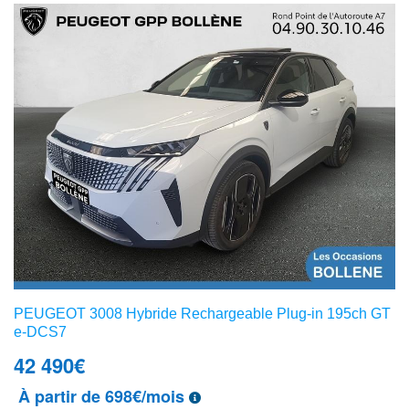
PEUGEOT 3008 Hybride Rechargeable Plug-in 195ch GT
e-DCS7
42 490
€
À partir de 698€/mois