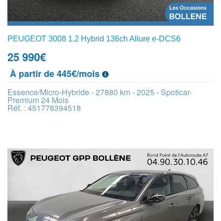
PEUGEOT 3008 1.2 Hybrid 136ch Allure e-DCS6
25 990
€
À partir de 445€/mois
Essence/Micro-Hybride - 27880 km - 2025 - Spoticar-
Premium 24 Mois
Réf. : 451778394518