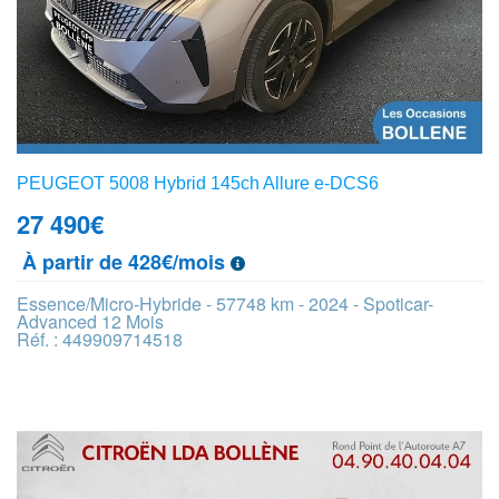
PEUGEOT 5008 Hybrid 145ch Allure e-DCS6
27 490
€
À partir de 428€/mois
Essence/Micro-Hybride - 57748 km - 2024 - Spoticar-
Advanced 12 Mois
Réf. : 449909714518