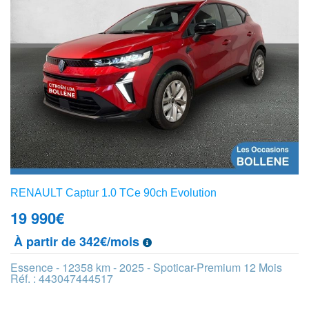
RENAULT Captur 1.0 TCe 90ch Evolution
19 990
€
À partir de 342€/mois
Essence - 12358 km - 2025 - Spoticar-Premium 12 Mois
Réf. : 443047444517