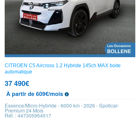
CITROEN C5 Aircross 1.2 Hybride 145ch MAX boite
automatique
37 490
€
À partir de 609€/mois
Essence/Micro-Hybride - 6000 km - 2026 - Spoticar-
Premium 24 Mois
Réf. : 447305954517