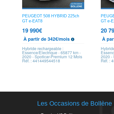
PEUGEOT 508 HYBRID 225ch
PEUGE
GT e-EAT8
GT e-
19 990
€
20 7
À partir de 342€/mois
À par
Hybride rechargeable :
Hybride
Essence/Electrique - 65877 km -
Essence
2020 - Spoticar-Premium 12 Mois
2020 -
Réf. : 441449544518
Réf. :
Les Occasions de Bollène