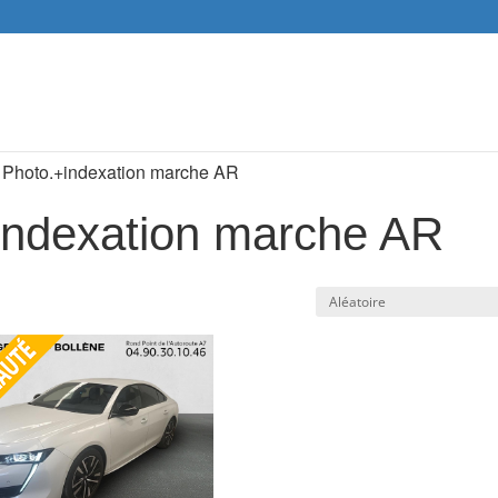
Recher
de
produit
t. Photo.+indexation marche AR
+indexation marche AR