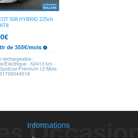
OT 508 HYBRID 225ch
EAT8
90
€
tir de 355€/mois
 rechargeable :
/Electrique - 52413 km -
 Spoticar-Premium 12 Mois
 451726044518
Informations