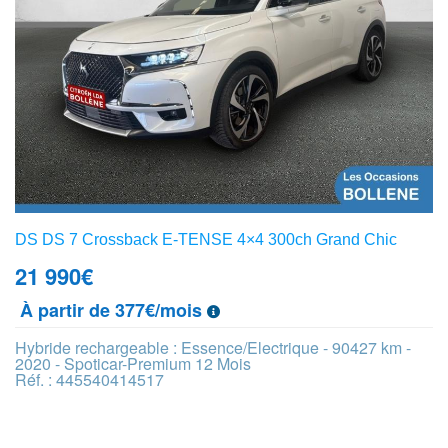
DS DS 7 Crossback E-TENSE 4×4 300ch Grand Chic
21 990
€
À partir de 377€/mois
Hybride rechargeable : Essence/Electrique - 90427 km -
2020 - Spoticar-Premium 12 Mois
Réf. : 445540414517