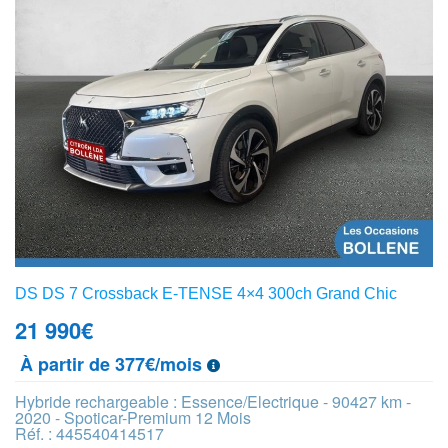
DS DS 7 Crossback E-TENSE 4×4 300ch Grand Chic
21 990
€
À partir de 377€/mois
Hybride rechargeable : Essence/Electrique - 90427 km -
2020 - Spoticar-Premium 12 Mois
Réf. : 445540414517