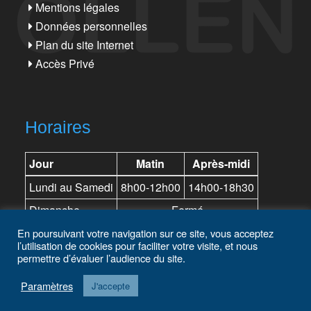
Mentions légales
Données personnelles
Plan du site Internet
Accès Privé
Horaires
Jour
Matin
Après-midi
Lundi au Samedi
8h00-12h00
14h00-18h30
Dimanche
Fermé
En poursuivant votre navigation sur ce site, vous acceptez
l’utilisation de cookies pour faciliter votre visite, et nous
permettre d’évaluer l’audience du site.
Paramètres
© Copyright 2022
GGP Peugeot Bollène, LDA Citroën Bollène, VSP
J'accepte
Bollène, Les Véhicules d'occasion
. Réalisation
Eric DANIELOU