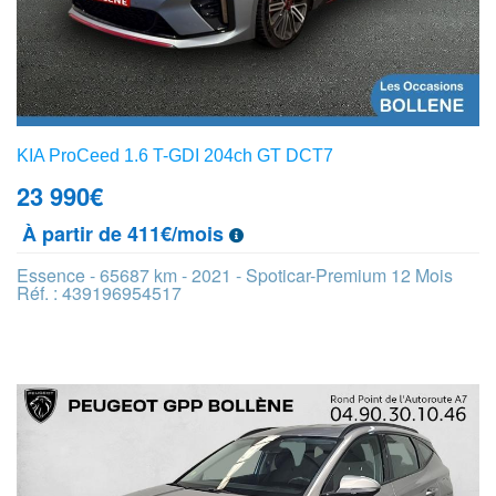
KIA ProCeed 1.6 T-GDI 204ch GT DCT7
23 990
€
À partir de 411€/mois
Essence - 65687 km - 2021 - Spoticar-Premium 12 Mois
Réf. : 439196954517