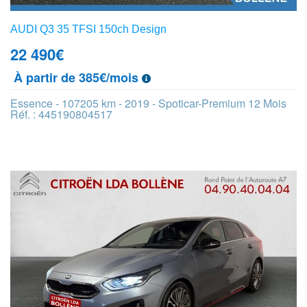
AUDI Q3 35 TFSI 150ch Design
22 490
€
À partir de 385€/mois
Essence - 107205 km - 2019 - Spoticar-Premium 12 Mois
Réf. : 445190804517