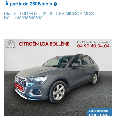
À partir de 250€/mois
Diesel - 139104 km - 2018 - CPS MICRO 6 MOIS
Réf. : 443038549633