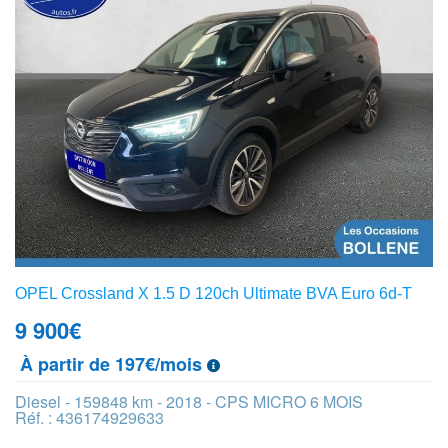
OPEL Crossland X 1.5 D 120ch Ultimate BVA Euro 6d-T
9 900
€
À partir de 197€/mois
Diesel - 159848 km - 2018 - CPS MICRO 6 MOIS
Réf. : 436174929633