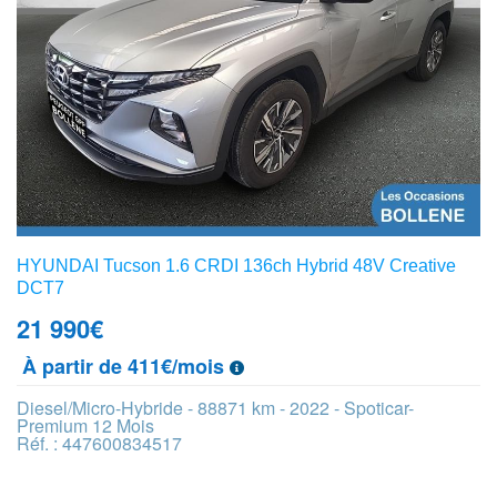
HYUNDAI Tucson 1.6 CRDI 136ch Hybrid 48V Creative
DCT7
21 990
€
À partir de 411€/mois
Diesel/Micro-Hybride - 88871 km - 2022 - Spoticar-
Premium 12 Mois
Réf. : 447600834517