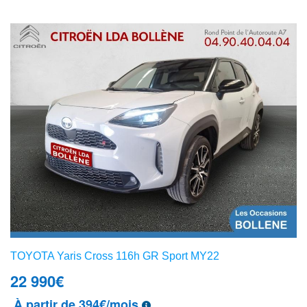
TOYOTA Yaris Cross 116h GR Sport MY22
22 990
€
À partir de 394€/mois