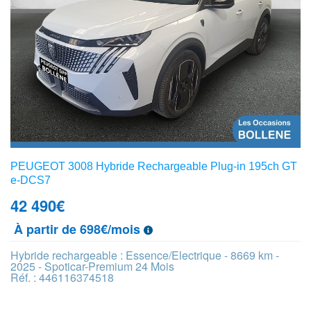
PEUGEOT 3008 Hybride Rechargeable Plug-in 195ch GT
e-DCS7
42 490
€
À partir de 698€/mois
Hybride rechargeable : Essence/Electrique - 8669 km -
2025 - Spoticar-Premium 24 Mois
Réf. : 446116374518