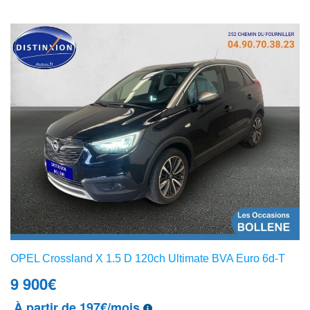
OPEL Crossland X 1.5 D 120ch Ultimate BVA Euro 6d-T
9 900
€
À partir de 197€/mois