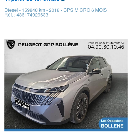
Diesel - 159848 km - 2018 - CPS MICRO 6 MOIS
Réf. : 436174929633