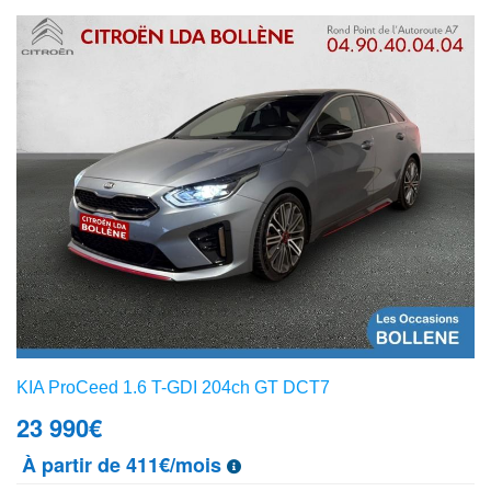
KIA ProCeed 1.6 T-GDI 204ch GT DCT7
23 990
€
À partir de 411€/mois