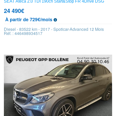
SEAT Ateca 2.0 TDI 190ch Start&Stop FR 4Drive DSG
24 490
€
À partir de 729€/mois
Diesel - 83522 km - 2017 - Spoticar-Advanced 12 Mois
Réf. : 446498934517