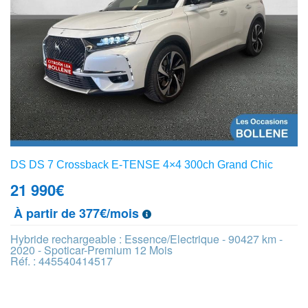
DS DS 7 Crossback E-TENSE 4×4 300ch Grand Chic
21 990
€
À partir de 377€/mois
Hybride rechargeable : Essence/Electrique - 90427 km -
2020 - Spoticar-Premium 12 Mois
Réf. : 445540414517