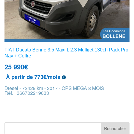
FIAT Ducato Benne 3.5 Maxi L 2.3 Multijet 130ch Pack Pro
Nav + Coffre
25 990
€
À partir de 773€/mois
Diesel - 72429 km - 2017 - CPS MEGA 8 MOIS
Réf. : 366702219633