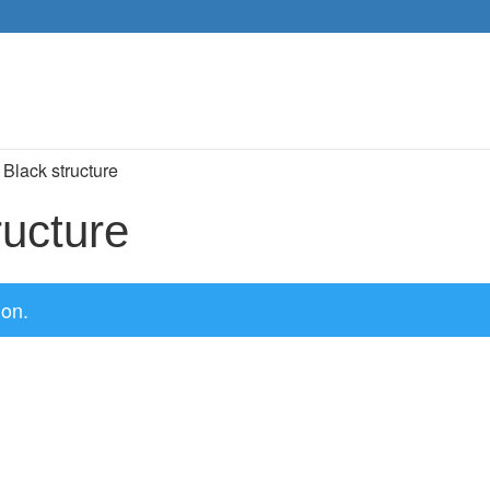
Recher
de
produit
 Black structure
ructure
ion.