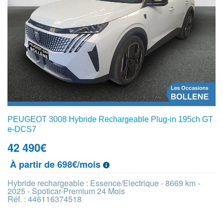
PEUGEOT 3008 Hybride Rechargeable Plug-in 195ch GT
e-DCS7
42 490
€
À partir de 698€/mois
Hybride rechargeable : Essence/Electrique - 8669 km -
2025 - Spoticar-Premium 24 Mois
Réf. : 446116374518