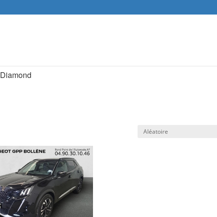
Recher
de
produit
k Diamond