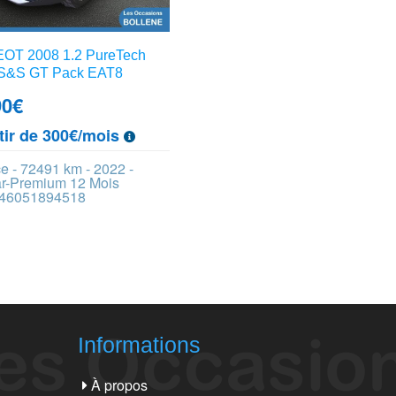
T 2008 1.2 PureTech
S&S GT Pack EAT8
90
€
tir de 300€/mois
e - 72491 km - 2022 -
ar-Premium 12 Mois
 446051894518
Informations
À propos