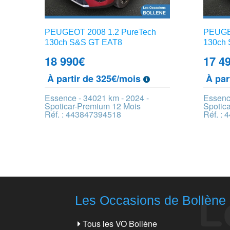
PEUGEOT 2008 1.2 PureTech
PEUGEO
130ch S&S GT EAT8
130ch 
18 990
€
17 4
À partir de 325€/mois
À par
Essence - 34021 km - 2024 -
Essenc
Spoticar-Premium 12 Mois
Spotic
Réf. : 443847394518
Réf. :
Les Occasions de Bollène
Tous les VO Bollène