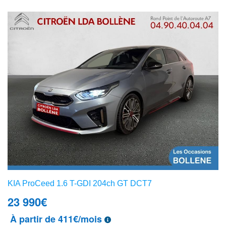
KIA ProCeed 1.6 T-GDI 204ch GT DCT7
23 990
€
À partir de 411€/mois