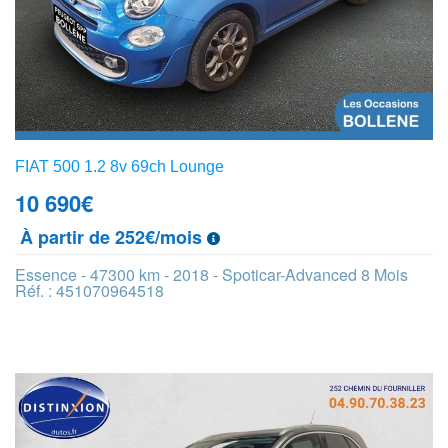
FIAT 500 1.2 8v 69ch Lounge
10 690
€
À partir de 252€/mois
Essence - 47300 km - 2018 - Spoticar-Advanced 8 Mois
Réf. : 451070964518