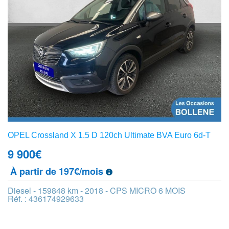
OPEL Crossland X 1.5 D 120ch Ultimate BVA Euro 6d-T
9 900
€
À partir de 197€/mois
Diesel - 159848 km - 2018 - CPS MICRO 6 MOIS
Réf. : 436174929633