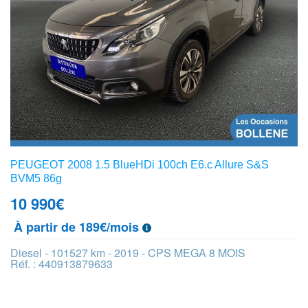
PEUGEOT 2008 1.5 BlueHDi 100ch E6.c Allure S&S
BVM5 86g
10 990
€
À partir de 189€/mois
Diesel - 101527 km - 2019 - CPS MEGA 8 MOIS
Réf. : 440913879633