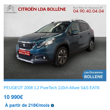
PEUGEOT 2008 1.2 PureTech 110ch Allure S&S EAT6
10 990
€
À partir de 218€/mois