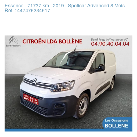
Essence - 71737 km - 2019 - Spoticar-Advanced 8 Mois
Réf. : 447476234517