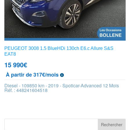
PEUGEOT 3008 1.5 BlueHDi 130ch E6.c Allure S&S
EAT8
15 990
€
À partir de 317€/mois
Diesel - 109850 km - 2019 - Spoticar-Advanced 12 Mois
Réf. : 448241604518