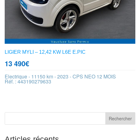
LIGIER MYLI – 12,42 KW L6E E.PIC
13 490
€
Electrique - 11150 km - 2023 - CPS NEO 12 MOIS
Réf. : 443190279633
Articles récents