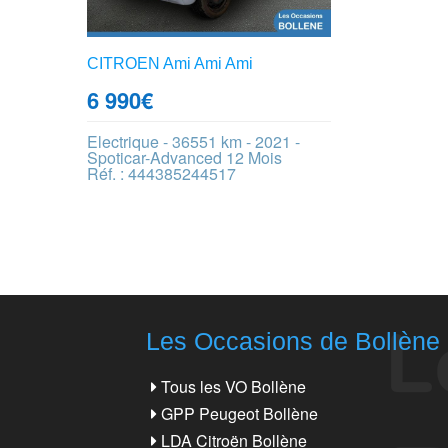
CITROEN Ami Ami Ami
6 990
€
Electrique - 36551 km - 2021 -
Spoticar-Advanced 12 Mois
Réf. : 444385244517
Les Occasions de Bollène
Tous les VO Bollène
GPP Peugeot Bollène
LDA Citroën Bollène