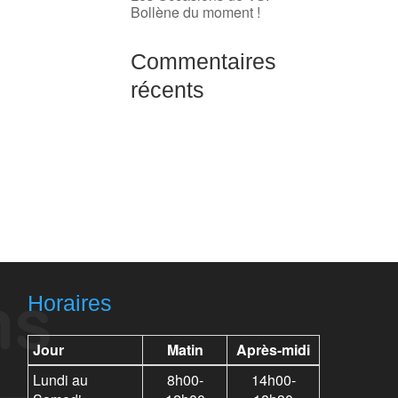
Bollène du moment !
Commentaires
récents
Horaires
Jour
Matin
Après-midi
Lundi au
8h00-
14h00-