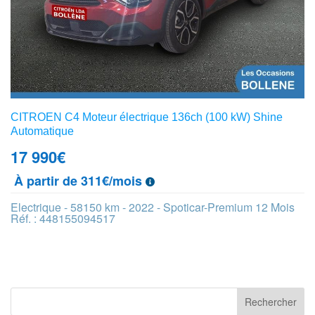
CITROEN C4 Moteur électrique 136ch (100 kW) Shine
Automatique
17 990
€
À partir de 311€/mois
Electrique - 58150 km - 2022 - Spoticar-Premium 12 Mois
Réf. : 448155094517