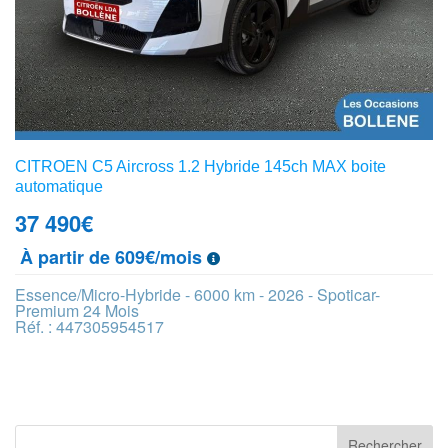
CITROEN C5 Aircross 1.2 Hybride 145ch MAX boite
automatique
37 490
€
À partir de 609€/mois
Essence/Micro-Hybride - 6000 km - 2026 - Spoticar-
Premium 24 Mois
Réf. : 447305954517