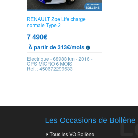
RENAULT Zoe Life charge
normale Type 2
7 490
€
À partir de 313€/mois
Electrique - 68983 km - 2016 -
CPS MICRO 6 MOIS
Réf. : 450672299633
Les Occasions de Bollène
Tous les VO Bollène