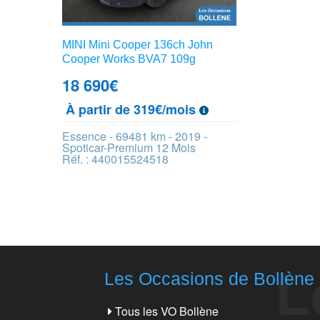
MINI Mini Cooper 136ch John
Cooper Works BVA7 109g
18 690
€
À partir de 319€/mois
Essence - 69481 km - 2019 -
Spoticar-Premium 12 Mois
Réf. : 440015524518
Les Occasions de Bollène
Tous les VO Bollène