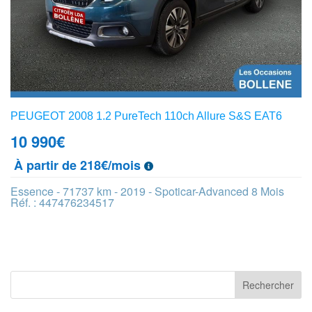
PEUGEOT 2008 1.2 PureTech 110ch Allure S&S EAT6
10 990
€
À partir de 218€/mois
Essence - 71737 km - 2019 - Spoticar-Advanced 8 Mois
Réf. : 447476234517