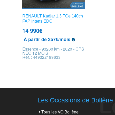
RENAULT Kadjar 1.3 TCe 140ch
FAP Intens EDC
14 990
€
À partir de 257€/mois
Essence - 93260 km - 2020 - CPS
NEO 12 MOIS
Réf. : 449322189633
Les Occasions de Bollène
Tous les VO Bollène