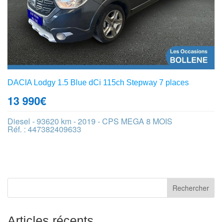
DACIA Lodgy 1.5 Blue dCi 115ch Stepway 7 places
13 990
€
Diesel - 93620 km - 2019 - CPS MEGA 8 MOIS
Réf. : 447382409633
Articles récents