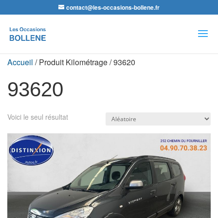
contact@les-occasions-bollene.fr
Recherche
de
produits
Accueil
/ Produit Kilométrage / 93620
93620
Voici le seul résultat