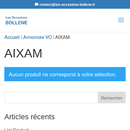
contact@les-occasions-bollene.fr
Recherche
de
produits
Accueil
/
Annonces VO
/ AIXAM
AIXAM
Aucun produit ne correspond à votre sélection.
Articles récents
List Product