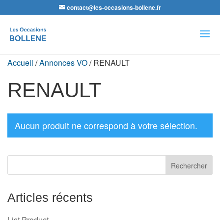
contact@les-occasions-bollene.fr
Recherche
de
produits
Accueil
/
Annonces VO
/ RENAULT
RENAULT
Aucun produit ne correspond à votre sélection.
Articles récents
List Product