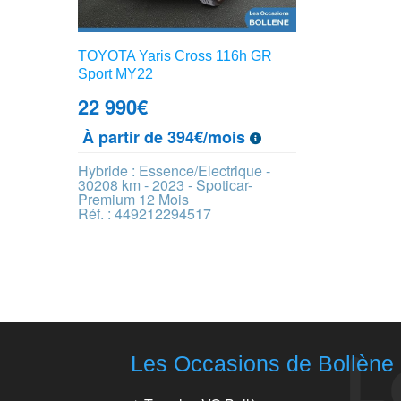
TOYOTA Yaris Cross 116h GR
Sport MY22
22 990
€
À partir de 394€/mois
Hybride : Essence/Electrique -
30208 km - 2023 - Spoticar-
Premium 12 Mois
Réf. : 449212294517
Les Occasions de Bollène