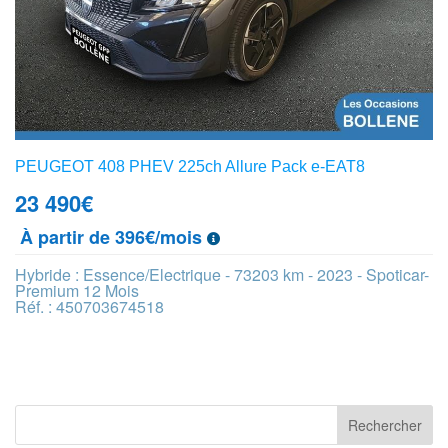
PEUGEOT 408 PHEV 225ch Allure Pack e-EAT8
23 490
€
À partir de 396€/mois
Hybride : Essence/Electrique - 73203 km - 2023 - Spoticar-
Premium 12 Mois
Réf. : 450703674518