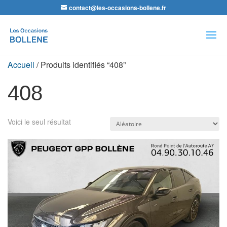
contact@les-occasions-bollene.fr
Recherche
de
produits
Accueil
/ Produits identifiés “408”
408
Voici le seul résultat