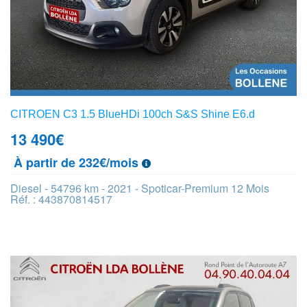
CITROEN C3 1.5 BlueHDi 100ch S&S Shine E6.d
13 490
€
À partir de 232€/mois
Diesel - 54796 km - 2021 - Spoticar-Premium 12 Mois
Réf. : 443870814517