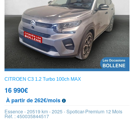
CITROEN C3 1.2 Turbo 100ch MAX
16 990
€
À partir de 262€/mois
Essence - 20519 km - 2025 - Spoticar-Premium 12 Mois
Réf. : 450035844517