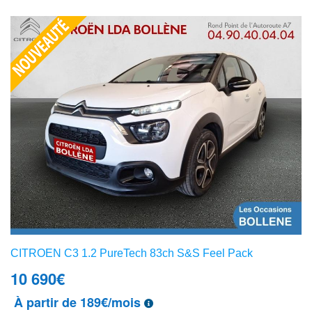
CITROEN C3 1.2 PureTech 83ch S&S Feel Pack
10 690
€
À partir de 189€/mois