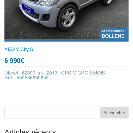
AIXAM City S
6 990
€
Diesel - 62899 km - 2013 - CPS MICRO 6 MOIS
Réf. : 450586689633
Articles récents