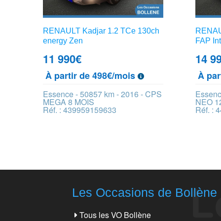
RENAULT Kadjar 1.2 TCe 130ch
RENAUL
energy Zen
FAP In
11 990
€
14 9
À partir de 498€/mois
À par
Essence - 50857 km - 2016 - CPS
Essenc
MEGA 8 MOIS
NEO 1
Réf. : 439959159633
Réf. :
Les Occasions de Bollène
Tous les VO Bollène