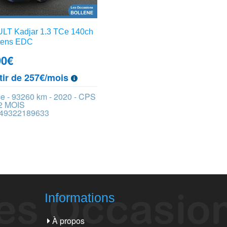
T Kadjar 1.3 TCe 140ch
tens EDC
90
€
tir de 257€/mois
e - 93260 km - 2020 - CPS
2 MOIS
 449322189633
Informations
À propos