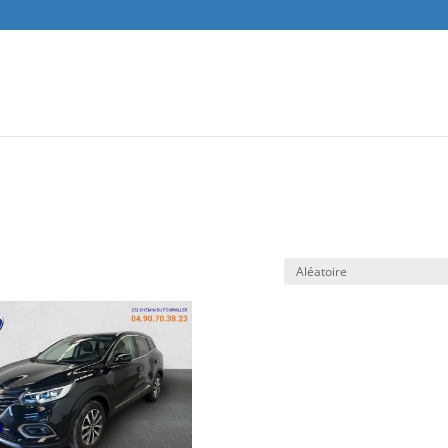
Recher
de
produit