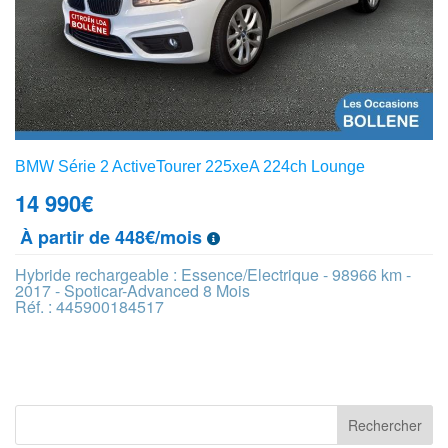
BMW Série 2 ActiveTourer 225xeA 224ch Lounge
14 990
€
À partir de 448€/mois
Hybride rechargeable : Essence/Electrique - 98966 km -
2017 - Spoticar-Advanced 8 Mois
Réf. : 445900184517