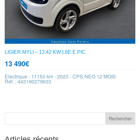
LIGIER MYLI – 12,42 KW L6E E.PIC
13 490
€
Electrique - 11150 km - 2023 - CPS NEO 12 MOIS
Réf. : 443190279633
Articles récents