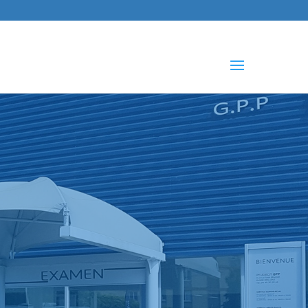
che
s