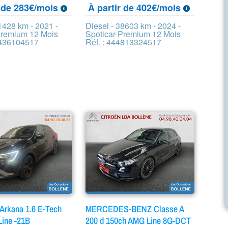
r de 283€/mois
À partir de 402€/mois
1428 km - 2021 -
Diesel - 38603 km - 2024 -
Premium 12 Mois
Spoticar-Premium 12 Mois
9436104517
Réf. : 444813324517
rkana 1.6 E-Tech
MERCEDES-BENZ Classe A
Line -21B
200 d 150ch AMG Line 8G-DCT