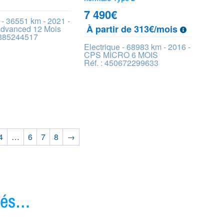
7 490
€
 - 36551 km - 2021 -
À partir de 313€/mois
Advanced 12 Mois
4385244517
Electrique - 68983 km - 2016 -
CPS MICRO 6 MOIS
Réf. : 450672299633
4
…
6
7
8
→
ivés…