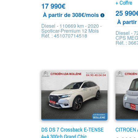
+ Coffre
17 990
€
25 990
À partir de 308€/mois
À parti
Diesel - 110669 km - 2020 -
Spoticar-Premium 12 Mois
Diesel - 7
Réf. : 451070714518
CPS MEG
Réf. : 36
DS DS 7 Crossback E-TENSE
CITROEN 
4×4 300ch Grand Chic