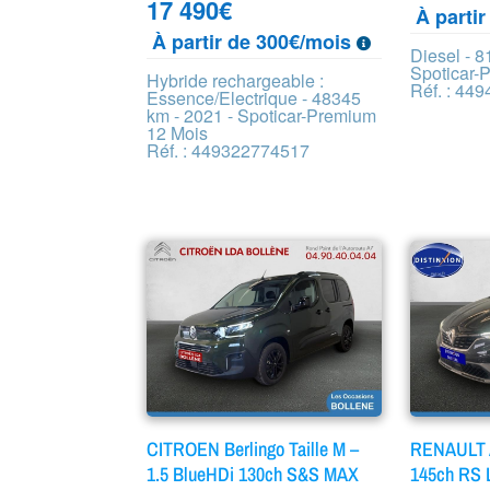
17 490
€
À parti
À partir de 300€/mois
Diesel - 8
Spoticar-
Hybride rechargeable :
Réf. : 44
Essence/Electrique - 48345
km - 2021 - Spoticar-Premium
12 Mois
Réf. : 449322774517
CITROEN Berlingo Taille M –
RENAULT A
1.5 BlueHDi 130ch S&S MAX
145ch RS 