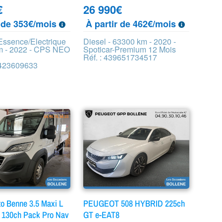
€
26 990
€
r de 353€/mois
À partir de 462€/mois
 Essence/Electrique
Diesel - 63300 km - 2020 -
m - 2022 - CPS NEO
Spoticar-Premium 12 Mois
Réf. : 439651734517
0423609633
o Benne 3.5 Maxi L
PEUGEOT 508 HYBRID 225ch
et 130ch Pack Pro Nav
GT e-EAT8