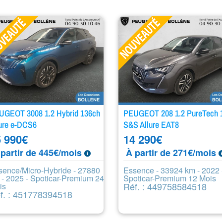
UGEOT 3008 1.2 Hybrid 136ch
PEUGEOT 208 1.2 PureTech 
ure e-DCS6
S&S Allure EAT8
 990
€
14 290
€
partir de 445€/mois
À partir de 271€/mois
sence/Micro-Hybride - 27880
Essence - 33924 km - 2022 
 - 2025 - Spoticar-Premium 24
Spoticar-Premium 12 Mois
Réf. : 449758584518
is
f. : 451778394518