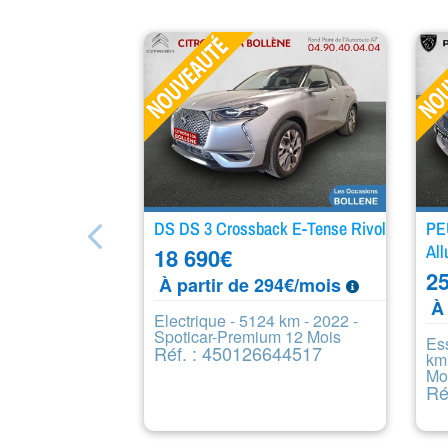
DS DS 3 Crossback E-Tense Rivoli
PE
All
18 690
€
25
À partir de 294€/mois
À 
Electrique - 5124 km - 2022 -
Spoticar-Premium 12 Mois
Es
Réf. : 450126644517
km
Mo
Ré