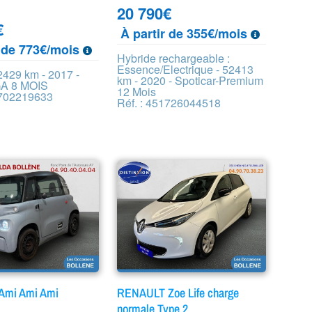
20 790
€
€
À partir de 355€/mois
r de 773€/mois
Hybride rechargeable :
Essence/Electrique - 52413
2429 km - 2017 -
km - 2020 - Spoticar-Premium
A 8 MOIS
12 Mois
6702219633
Réf. : 451726044518
Ami Ami Ami
RENAULT Zoe Life charge
normale Type 2