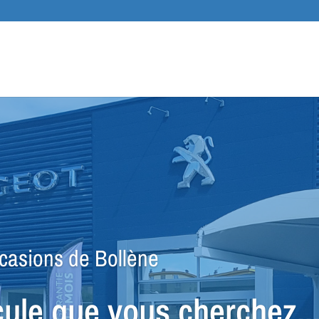
Recher
de
produit
ccasions de Bollène