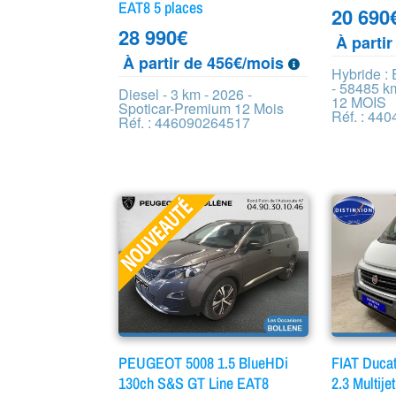
EAT8 5 places
20 690
28 990
€
À parti
À partir de 456€/mois
Hybride :
- 58485 k
Diesel - 3 km - 2026 -
12 MOIS
Spoticar-Premium 12 Mois
Réf. : 44
Réf. : 446090264517
PEUGEOT 5008 1.5 BlueHDi
FIAT Ducat
130ch S&S GT Line EAT8
2.3 Multij