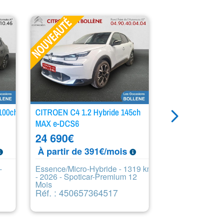
100ch
CITROEN C4 1.2 Hybride 145ch
PEUGEOT 208 1
MAX e-DCS6
Active 5p
24 690
€
8 990
€
À partir de 391€/mois
À partir de
-
Essence/Micro-Hybride - 1319 km
Diesel - 12391
- 2026 - Spoticar-Premium 12
Spoticar-Essen
Réf. : 4492
Mois
Réf. : 450657364517