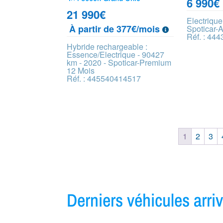
6 990
€
21 990
€
Electrique
À partir de 377€/mois
Spoticar-
Réf. : 44
Hybride rechargeable :
Essence/Electrique - 90427
km - 2020 - Spoticar-Premium
12 Mois
Réf. : 445540414517
1
2
3
Derniers véhicules arr