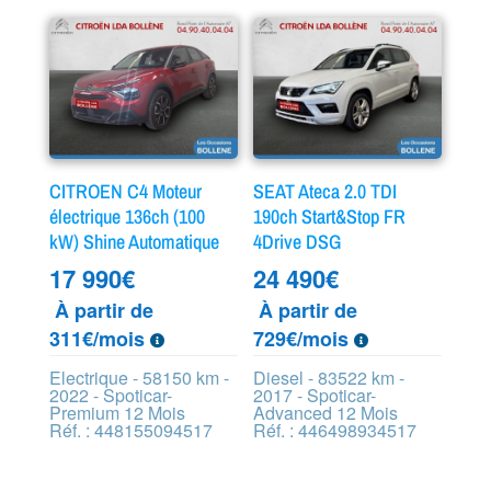
CITROEN C4 Moteur
SEAT Ateca 2.0 TDI
électrique 136ch (100
190ch Start&Stop FR
kW) Shine Automatique
4Drive DSG
17 990
€
24 490
€
À partir de
À partir de
311€/mois
729€/mois
Electrique - 58150 km -
Diesel - 83522 km -
2022 - Spoticar-
2017 - Spoticar-
Premium 12 Mois
Advanced 12 Mois
Réf. : 448155094517
Réf. : 446498934517