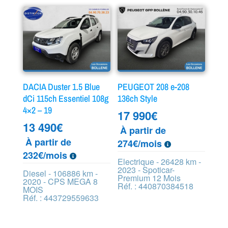
DACIA Duster 1.5 Blue
PEUGEOT 208 e-208
dCi 115ch Essentiel 108g
136ch Style
4×2 – 19
17 990
€
13 490
€
À partir de
À partir de
274€/mois
232€/mois
Electrique - 26428 km -
2023 - Spoticar-
Diesel - 106886 km -
Premium 12 Mois
2020 - CPS MEGA 8
Réf. : 440870384518
MOIS
Réf. : 443729559633