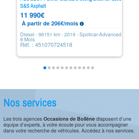
S&S Asphalt
8
11 990
€
À
À partir de 206€/mois
Di
6
Diesel - 96151 km - 2019 - Spoticar-Advanced
R
8 Mois
Réf. : 451070724518
Nos services
Les trois agences
Occasions de Bollène
disposent d’une
équipe d’experts, à votre écoute pour vous accompagner
dans votre recherche de véhicules. Accédez à nos services.