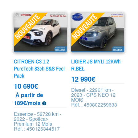
CITROEN C3 1.2
LIGIER JS MYLI 12KWh
PureTech 83ch S&S Feel
R.BEL
Pack
12 990
€
10 690
€
Diesel - 22961 km -
À partir de
2023 - CPS NEO 12
MOIS
189€/mois
Réf. : 450802259633
Essence - 52728 km -
2022 - Spoticar-
Premium 12 Mois
Réf. : 450126344517