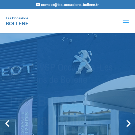
contact@les-occasions-bollene.fr
Recherche
de
produits
Agence GPP Peugeot -Les
Occasions de Bollène
Nous avons le