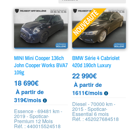
MINI Mini Cooper 136ch
BMW Série 4 Cabriolet
John Cooper Works BVA7
420d 190ch Luxury
109g
22 990
€
18 690
€
À partir de
À partir de
1611€/mois
319€/mois
Diesel - 70000 km -
2015 - Spoticar-
Essence - 69481 km -
Essential 6 mois
2019 - Spoticar-
Réf. : 452027684518
Premium 12 Mois
Réf. : 440015524518