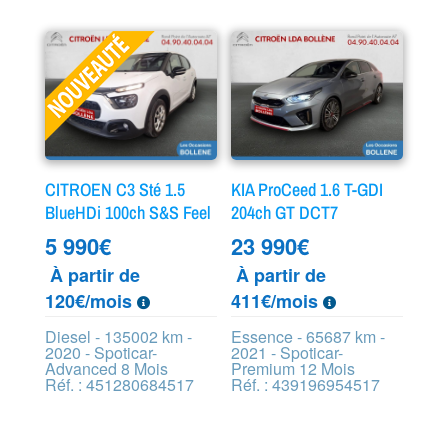
CITROEN C3 Sté 1.5
KIA ProCeed 1.6 T-GDI
BlueHDi 100ch S&S Feel
204ch GT DCT7
5 990
€
23 990
€
À partir de
À partir de
120€/mois
411€/mois
Diesel - 135002 km -
Essence - 65687 km -
2020 - Spoticar-
2021 - Spoticar-
Advanced 8 Mois
Premium 12 Mois
Réf. : 451280684517
Réf. : 439196954517