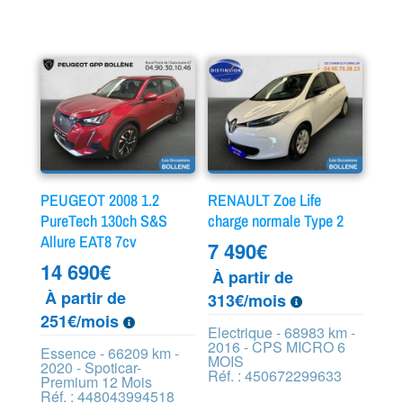
PEUGEOT 2008 1.2
RENAULT Zoe Life
PureTech 130ch S&S
charge normale Type 2
Allure EAT8 7cv
7 490
€
14 690
€
À partir de
À partir de
313€/mois
251€/mois
Electrique - 68983 km -
2016 - CPS MICRO 6
Essence - 66209 km -
MOIS
2020 - Spoticar-
Réf. : 450672299633
Premium 12 Mois
Réf. : 448043994518