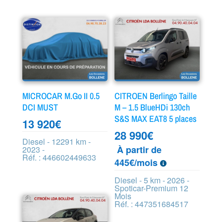
MICROCAR M.Go II 0.5
CITROEN Berlingo Taille
DCI MUST
M – 1.5 BlueHDi 130ch
S&S MAX EAT8 5 places
13 920
€
28 990
€
Diesel - 12291 km -
À partir de
2023 -
Réf. : 446602449633
445€/mois
Diesel - 5 km - 2026 -
Spoticar-Premium 12
Mois
Réf. : 447351684517