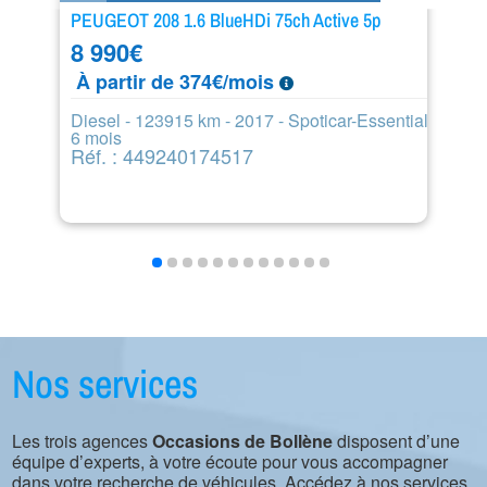
PEUGEOT 208 1.6 BlueHDi 75ch Active 5p
BM
8 990
€
2
À partir de 374€/mois
À
Diesel - 123915 km - 2017 - Spoticar-Essential
Di
6 mois
m
Réf. : 449240174517
R
Nos services
Les trois agences
Occasions de Bollène
disposent d’une
équipe d’experts, à votre écoute pour vous accompagner
dans votre recherche de véhicules. Accédez à nos services.