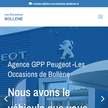
contact@les-occasions-bollene.fr
Recherche
de
produits
Agence VSP Occasions -Les
Occasions de Bollène
Petit Budget ou
Spécial Utilitaire,