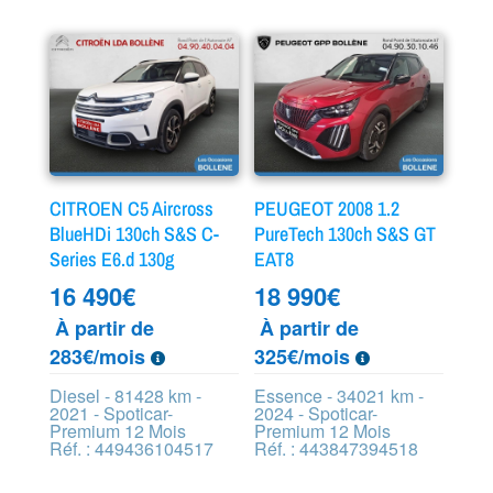
CITROEN C5 Aircross
PEUGEOT 2008 1.2
BlueHDi 130ch S&S C-
PureTech 130ch S&S GT
Series E6.d 130g
EAT8
16 490
€
18 990
€
À partir de
À partir de
283€/mois
325€/mois
Diesel - 81428 km -
Essence - 34021 km -
2021 - Spoticar-
2024 - Spoticar-
Premium 12 Mois
Premium 12 Mois
Réf. : 449436104517
Réf. : 443847394518