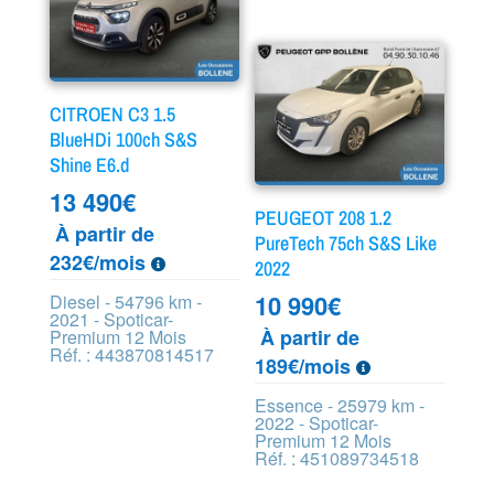
CITROEN C3 1.5
BlueHDi 100ch S&S
Shine E6.d
13 490
€
PEUGEOT 208 1.2
À partir de
PureTech 75ch S&S Like
232€/mois
2022
10 990
€
Diesel - 54796 km -
2021 - Spoticar-
À partir de
Premium 12 Mois
Réf. : 443870814517
189€/mois
Essence - 25979 km -
2022 - Spoticar-
Premium 12 Mois
Réf. : 451089734518