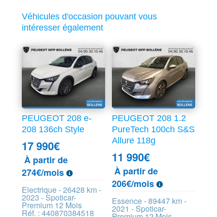
Véhicules d'occasion pouvant vous
intéresser également
PEUGEOT 208 e-
PEUGEOT 208 1.2
208 136ch Style
PureTech 100ch S&S
Allure 118g
17 990
€
11 990
€
À partir de
À partir de
274€/mois
206€/mois
Electrique - 26428 km -
2023 - Spoticar-
Essence - 89447 km -
Premium 12 Mois
2021 - Spoticar-
Réf. : 440870384518
Premium 12 Mois