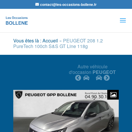
contact@les-occasions-bollene.fr
Recherche
de
produits
Vous êtes là : Accueil
»
PEUGEOT 208 1.2
PureTech 100ch S&S GT Line 118g
Autre véhicule
d'occasion
PEUGEOT