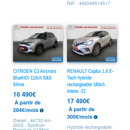
Réf. : 448348514517
CITROEN C3 Aircross
RENAULT Captur 1.6 E-
BlueHDi 110ch S&S
Tech hybride
Shine
rechargeable 160ch
Intens -21
16 490
€
17 490
€
À partir de
À partir de
284€/mois
300€/mois
Diesel - 46732 km -
2023 - Spoticar-
Hybride rechargeable :
Premium 12 Mois