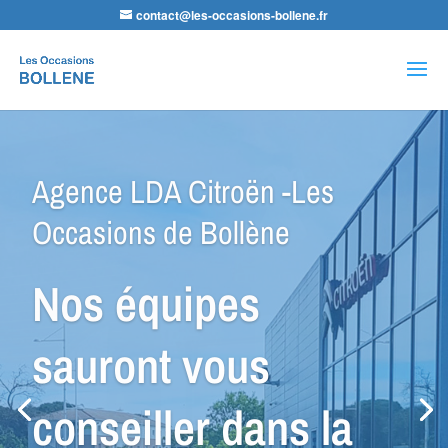
contact@les-occasions-bollene.fr
Recherche
de
produits
Agence GPP Peugeot -Les
Occasions de Bollène
Nous avons le