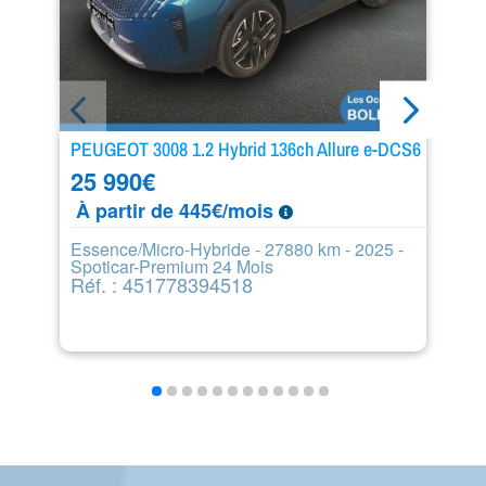
PEUGEOT 3008 1.2 Hybrid 136ch Allure e-DCS6
BM
25 990
€
2
À partir de 445€/mois
À
Essence/Micro-Hybride - 27880 km - 2025 -
Di
Spoticar-Premium 24 Mois
m
Réf. : 451778394518
R