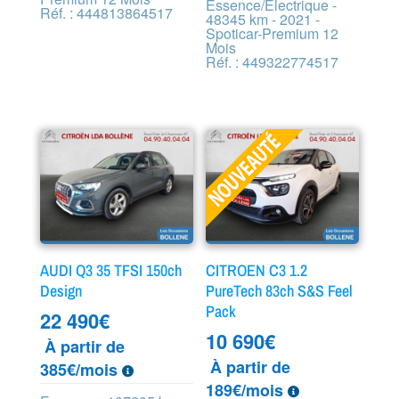
Essence/Electrique -
Réf. : 444813864517
48345 km - 2021 -
Spoticar-Premium 12
Mois
Réf. : 449322774517
AUDI Q3 35 TFSI 150ch
CITROEN C3 1.2
Design
PureTech 83ch S&S Feel
Pack
22 490
€
10 690
€
À partir de
À partir de
385€/mois
189€/mois