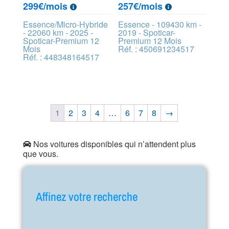
299€/mois
257€/mois
Essence/Micro-Hybride
Essence - 109430 km -
- 22060 km - 2025 -
2019 - Spoticar-
Spoticar-Premium 12
Premium 12 Mois
Mois
Réf. : 450691234517
Réf. : 448348164517
1
2
3
4
…
6
7
8
→
Nos voitures disponibles qui n’attendent plus
que vous.
Affinez votre recherche