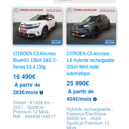
CITROEN C5 Aircross
CITROEN C5 Aircross
BlueHDi 130ch S&S C-
1.6 Hybride rechargeable
Series E6.d 130g
225ch MAX boite
automatique
16 490
€
25 990
€
À partir de
À partir de
283€/mois
404€/mois
Diesel - 81428 km -
2021 - Spoticar-
Hybride rechargeable :
Premium 12 Mois
Essence/Electrique -
Réf. : 449436104517
30550 km - 2024 -
Spoticar-Premium 12
Mois