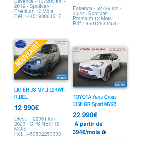
Essence - 107205 km -
2019 - Spoticar-
Essence - 52728 km -
Premium 12 Mois
2022 - Spoticar-
Réf. : 445190804517
Premium 12 Mois
Réf. : 450126344517
LIGIER JS MYLI 12KWh
R.BEL
TOYOTA Yaris Cross
116h GR Sport MY22
12 990
€
22 990
€
Diesel - 22961 km -
À partir de
2023 - CPS NEO 12
MOIS
394€/mois
Réf. : 450802259633