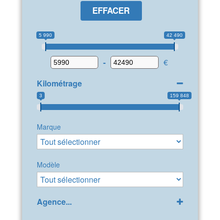
EFFACER
5 990
42 490
-
€
Kilométrage
3
159 848
Marque
Modèle
Agence...
GPP Peugeot Bollène
(32)