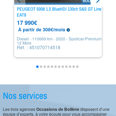
PEUGEOT 5008 1.5 BlueHDi 130ch S&S GT Line
L
EAT8
1
17 990
€
D
À partir de 308€/mois
R
Diesel - 110669 km - 2020 - Spoticar-Premium
12 Mois
Réf. : 451070714518
Nos services
Les trois agences
Occasions de Bollène
disposent d’une
équipe d’experts, à votre écoute pour vous accompagner