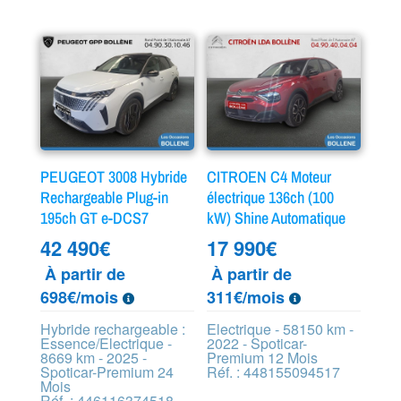
PEUGEOT 3008 Hybride
CITROEN C4 Moteur
Rechargeable Plug-in
électrique 136ch (100
195ch GT e-DCS7
kW) Shine Automatique
42 490
€
17 990
€
À partir de
À partir de
698€/mois
311€/mois
Hybride rechargeable :
Electrique - 58150 km -
Essence/Electrique -
2022 - Spoticar-
8669 km - 2025 -
Premium 12 Mois
Spoticar-Premium 24
Réf. : 448155094517
Mois
Réf. : 446116374518