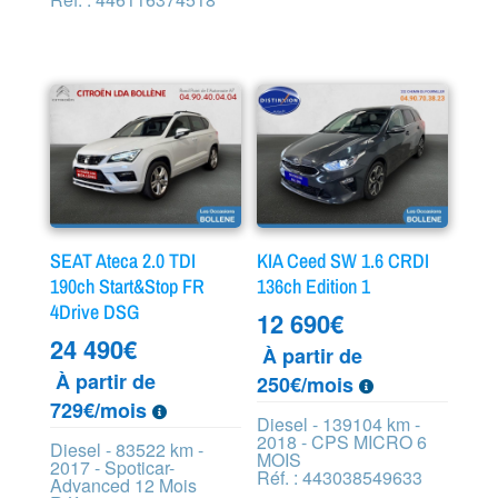
SEAT Ateca 2.0 TDI
KIA Ceed SW 1.6 CRDI
190ch Start&Stop FR
136ch Edition 1
4Drive DSG
12 690
€
24 490
€
À partir de
À partir de
250€/mois
729€/mois
Diesel - 139104 km -
2018 - CPS MICRO 6
Diesel - 83522 km -
MOIS
2017 - Spoticar-
Réf. : 443038549633
Advanced 12 Mois