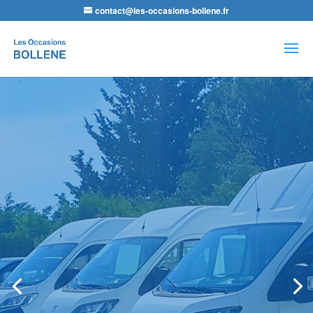
contact@les-occasions-bollene.fr
Recherche
de
produits
Agence VSP Occasions -Les
Occasions de Bollène
Petit Budget ou
Spécial Utilitaire,