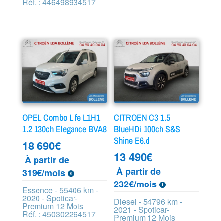
Réf. : 446498934517
OPEL Combo Life L1H1
CITROEN C3 1.5
1.2 130ch Elegance BVA8
BlueHDi 100ch S&S
Shine E6.d
18 690
€
13 490
€
À partir de
À partir de
319€/mois
232€/mois
Essence - 55406 km -
2020 - Spoticar-
Diesel - 54796 km -
Premium 12 Mois
2021 - Spoticar-
Réf. : 450302264517
Premium 12 Mois