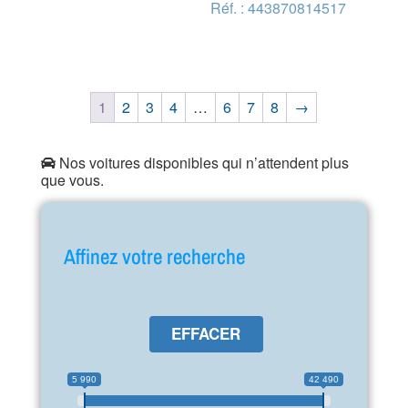
Réf. : 443870814517
1
2
3
4
…
6
7
8
→
Nos voitures disponibles qui n’attendent plus
que vous.
Affinez votre recherche
EFFACER
5 990
42 490