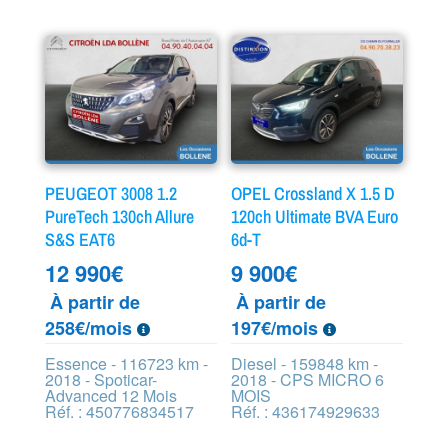
PEUGEOT 3008 1.2
OPEL Crossland X 1.5 D
PureTech 130ch Allure
120ch Ultimate BVA Euro
S&S EAT6
6d-T
12 990
€
9 900
€
À partir de
À partir de
258€/mois
197€/mois
Essence - 116723 km -
Diesel - 159848 km -
2018 - Spoticar-
2018 - CPS MICRO 6
Advanced 12 Mois
MOIS
Réf. : 450776834517
Réf. : 436174929633