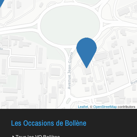
Leaflet
, ©
OpenStreetMap
contributors
Les Occasions de Bollène
Tous les VO Bollène