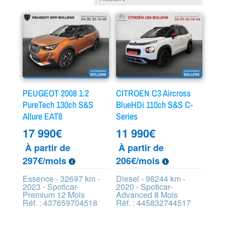
PEUGEOT 2008 1.2
CITROEN C3 Aircross
PureTech 130ch S&S
BlueHDi 110ch S&S C-
Allure EAT8
Series
17 990
€
11 990
€
À partir de
À partir de
297€/mois
206€/mois
Essence - 32697 km -
Diesel - 98244 km -
2023 - Spoticar-
2020 - Spoticar-
Premium 12 Mois
Advanced 8 Mois
Réf. : 437659704518
Réf. : 445832744517