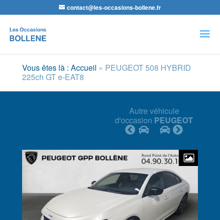
contact@les-occasions-bollene.fr
Recherche
de
produits
Vous êtes là : Accueil
»
PEUGEOT 508 HYBRID
225ch GT e-EAT8
Autre véhicule
d'occasion
PEUGEOT