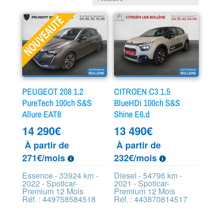
PEUGEOT 208 1.2
CITROEN C3 1.5
PureTech 100ch S&S
BlueHDi 100ch S&S
Allure EAT8
Shine E6.d
14 290
€
13 490
€
À partir de
À partir de
271€/mois
232€/mois
Essence - 33924 km -
Diesel - 54796 km -
2022 - Spoticar-
2021 - Spoticar-
Premium 12 Mois
Premium 12 Mois
Réf. : 449758584518
Réf. : 443870814517