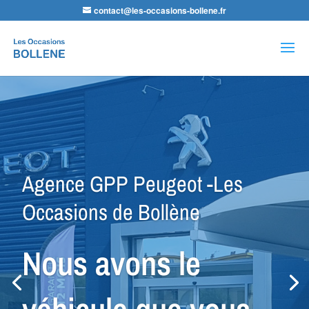
contact@les-occasions-bollene.fr
Recherche
de
produits
Agence VSP Occasions -Les
Occasions de Bollène
Petit Budget ou
Spécial Utilitaire,