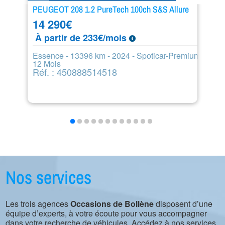
PEUGEOT 208 1.2 PureTech 100ch S&S Allure
PE
14 290
€
8
À partir de 233€/mois
À
Essence - 13396 km - 2024 - Spoticar-Premium
Di
12 Mois
6
Réf. : 450888514518
R
Nos services
Les trois agences
Occasions de Bollène
disposent d’une
équipe d’experts, à votre écoute pour vous accompagner
dans votre recherche de véhicules. Accédez à nos services.