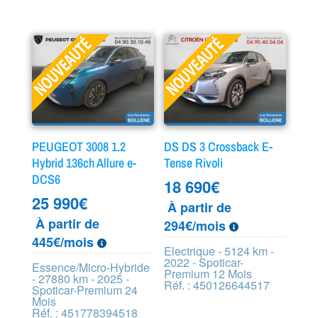
PEUGEOT 3008 1.2
DS DS 3 Crossback E-
Hybrid 136ch Allure e-
Tense Rivoli
DCS6
18 690
€
25 990
€
À partir de
À partir de
294€/mois
445€/mois
Electrique - 5124 km -
2022 - Spoticar-
Essence/Micro-Hybride
Premium 12 Mois
- 27880 km - 2025 -
Réf. : 450126644517
Spoticar-Premium 24
Mois
Réf. : 451778394518