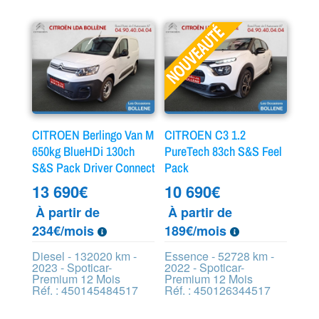
CITROEN Berlingo Van M
CITROEN C3 1.2
650kg BlueHDi 130ch
PureTech 83ch S&S Feel
S&S Pack Driver Connect
Pack
13 690
€
10 690
€
À partir de
À partir de
234€/mois
189€/mois
Diesel - 132020 km -
Essence - 52728 km -
2023 - Spoticar-
2022 - Spoticar-
Premium 12 Mois
Premium 12 Mois
Réf. : 450145484517
Réf. : 450126344517