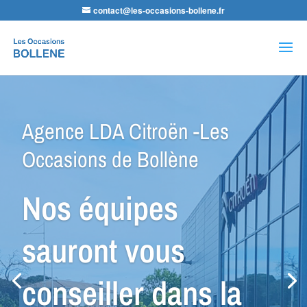
contact@les-occasions-bollene.fr
Recherche
de
produits
Agence VSP Occasions -Les
Occasions de Bollène
Petit Budget ou
Spécial Utilitaire,