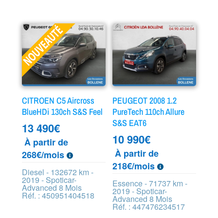
CITROEN C5 Aircross
PEUGEOT 2008 1.2
BlueHDi 130ch S&S Feel
PureTech 110ch Allure
S&S EAT6
13 490
€
10 990
€
À partir de
À partir de
268€/mois
218€/mois
Diesel - 132672 km -
2019 - Spoticar-
Essence - 71737 km -
Advanced 8 Mois
2019 - Spoticar-
Réf. : 450951404518
Advanced 8 Mois
Réf. : 447476234517