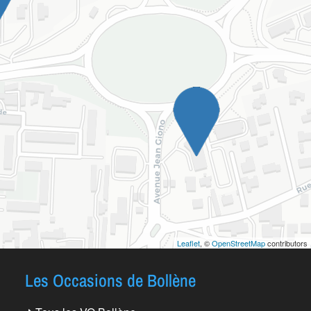
Leaflet
, ©
OpenStreetMap
contributors
Les Occasions de Bollène