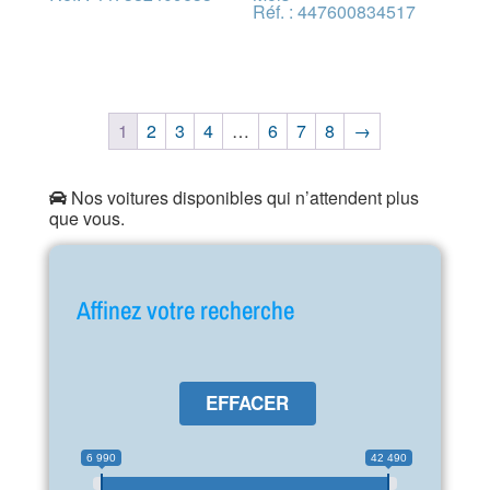
Réf. : 447600834517
1
2
3
4
…
6
7
8
→
Nos voitures disponibles qui n’attendent plus
que vous.
Affinez votre recherche
EFFACER
6 990
42 490