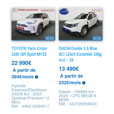
TOYOTA Yaris Cross
DACIA Duster 1.5 Blue
116h GR Sport MY22
dCi 115ch Essentiel 108g
4×2 – 19
22 990
€
13 490
€
À partir de
À partir de
394€/mois
232€/mois
Hybride :
Essence/Electrique -
Diesel - 106886 km -
30208 km - 2023 -
2020 - CPS MEGA 8
Spoticar-Premium 12
MOIS
Mois
Réf. : 443729559633
Réf. : 449212294517