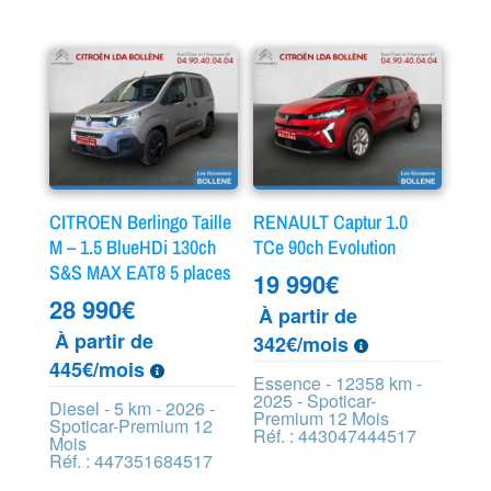
CITROEN Berlingo Taille
RENAULT Captur 1.0
M – 1.5 BlueHDi 130ch
TCe 90ch Evolution
S&S MAX EAT8 5 places
19 990
€
28 990
€
À partir de
À partir de
342€/mois
445€/mois
Essence - 12358 km -
2025 - Spoticar-
Diesel - 5 km - 2026 -
Premium 12 Mois
Spoticar-Premium 12
Réf. : 443047444517
Mois
Réf. : 447351684517