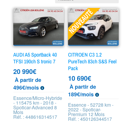
AUDI A5 Sportback 40
CITROEN C3 1.2
TFSI 190ch S tronic 7
PureTech 83ch S&S Feel
Pack
20 990
€
10 690
€
À partir de
À partir de
496€/mois
189€/mois
Essence/Micro-Hybride
- 115475 km - 2018 -
Essence - 52728 km -
Spoticar-Advanced 8
2022 - Spoticar-
Mois
Premium 12 Mois
Réf. : 448616314517
Réf. : 450126344517